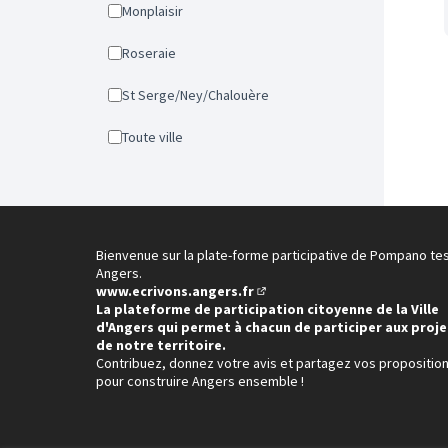
Monplaisir
Roseraie
St Serge/Ney/Chalouère
Toute ville
Bienvenue sur la plate-forme participative de Pompano te
Angers.
www.ecrivons.angers.fr
(Lien externe)
La plateforme de participation citoyenne de la Ville
d'Angers qui permet à chacun de participer aux proje
de notre territoire.
Contribuez, donnez votre avis et partagez vos propositio
pour construire Angers ensemble !