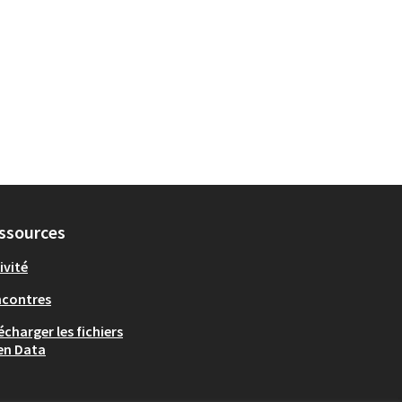
ssources
ivité
ncontres
écharger les fichiers
en Data