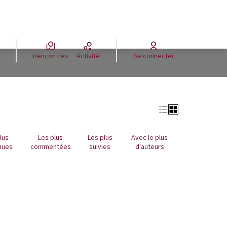
Rencontres
Activité
Se connecter
Leaflet
|
©
OpenStreetMap
contributors
e des points de carte. L'élément peut être utilisé avec un lecteur
lus
Les plus
Les plus
Avec le plus
nues
commentées
suivies
d'auteurs