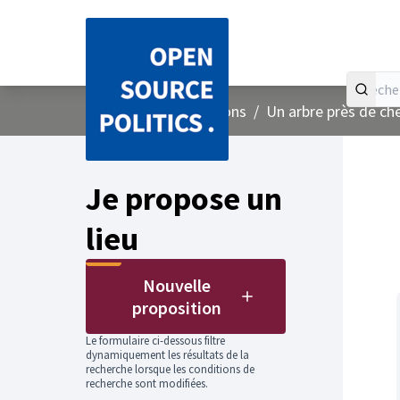
Accueil
Menu principal
/
Concertations
/
Un arbre près de ch
Passer
L'élément
+
−
Je propose un
lieu
Nouvelle
proposition
Le formulaire ci-dessous filtre
dynamiquement les résultats de la
recherche lorsque les conditions de
recherche sont modifiées.