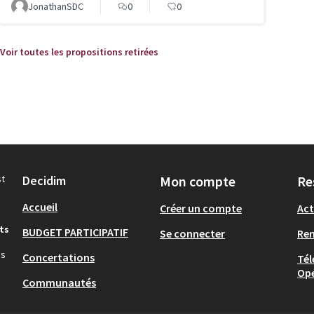
JonathanSDC
0
0
Voir toutes les propositions retirées
st
Decidim
Mon compte
Re
Accueil
Créer un compte
Act
ts
BUDGET PARTICIPATIF
Se connecter
Re
ns
Concertations
Tél
Op
Communautés