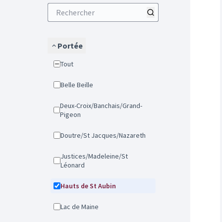
Portée
Tout
Belle Beille
Deux-Croix/Banchais/Grand-
Pigeon
Doutre/St Jacques/Nazareth
Justices/Madeleine/St
Léonard
Hauts de St Aubin
Lac de Maine