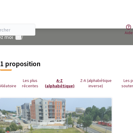
Aide
Menu utilisateur
ez moi
/
 la carte
 suivant est une carte qui présente les éléments de cette page comm
1 proposition
Les plus
A-Z
Z-A (alphabétique
Les p
Aléatoire
récentes
(alphabétique)
inverse)
soute