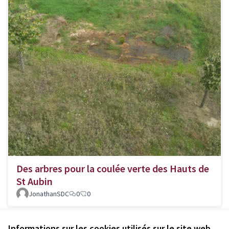
Des arbres pour la coulée verte des Hauts de
St Aubin
JonathanSDC
0
0
Voir toutes les propositions retirées
Informations sur les cookies utilisés sur le site web