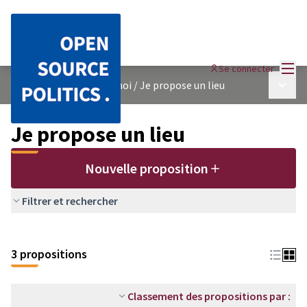
Menu
Se connecter
Menu p
Un arbre près de chez moi
/
Je propose un lieu
Je propose un lieu
Nouvelle proposition
Filtrer et rechercher
Passer la carte
Leaflet
|
©
OpenStreetMap
contributors
L'élément suivant est une carte qui présente les éléments de cet
+
3 propositions
−
Classement des propositions par :