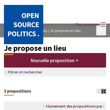
Menu
Se connecter
Menu p
Un arbre près de chez moi
/
Je propose un lieu
Je propose un lieu
Nouvelle proposition
Filtrer et rechercher
Passer la carte
Leaflet
|
©
OpenStreetMap
contributors
L'élément suivant est une carte qui présente les éléments de cet
+
3 propositions
−
Classement des propositions par :