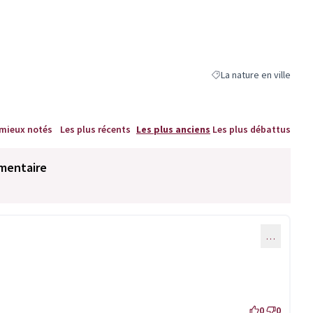
La nature en ville
Filtrer les résultats de l
 mieux notés
Les plus récents
Les plus anciens
Les plus débattus
mentaire
…
0
0