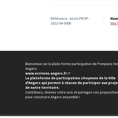
Référence : test2-PROP-
Numé
2022-04-3008
voi
Bienvenue sur la plate-forme participative de Pompano te
Angers.
www.ecrivons.angers.fr
(Lien externe)
La plateforme de participation citoyenne de la Ville
d'Angers qui permet à chacun de participer aux proje
de notre territoire.
Contribuez, donnez votre avis et partagez vos propositio
pour construire Angers ensemble !