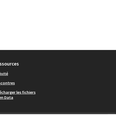
ssources
ivité
ncontres
écharger les fichiers
en Data