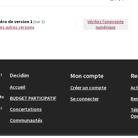
ro de version 1
(sur 1)
Vérifiez l'empreinte
r les autres versions
numérique
st
Decidim
Mon compte
Re
Accueil
Créer un compte
Act
ts
BUDGET PARTICIPATIF
Se connecter
Re
ns
Concertations
Tél
Op
Communautés