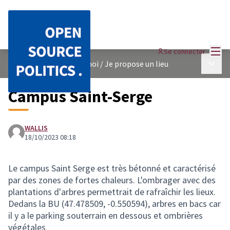
Menu
Se connecter
Menu p
Un arbre près de chez moi
/
Je propose un lieu
Campus Saint-Serge
WALLIS
18/10/2023 08:18
Le campus Saint Serge est très bétonné et caractérisé
par des zones de fortes chaleurs. L'ombrager avec des
plantations d'arbres permettrait de rafraîchir les lieux.
Dedans la BU (47.478509, -0.550594), arbres en bacs car
il y a le parking souterrain en dessous et ombrières
végétales