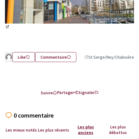
(Lien externe)
Like
Commentaire
St Serge/Ney/Chalouère
Filtrer les résultats pour le 
Partager
Signaler
Suivre
0 commentaire
Les plus
Les plus
Les mieux notés
Les plus récents
anciens
débattus