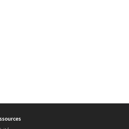
résultats de la catégorie : HSA
ssources