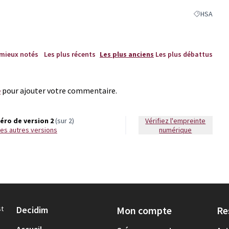
HSA
Filtrer les 
 mieux notés
Les plus récents
Les plus anciens
Les plus débattus
e
pour ajouter votre commentaire.
ro de version 2
(sur 2)
Vérifiez l'empreinte
r les autres versions
numérique
st
Decidim
Mon compte
Re