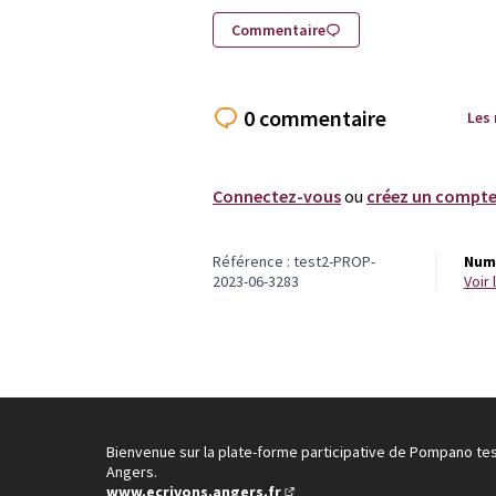
Commentaire
0 commentaire
Les
Connectez-vous
ou
créez un compt
Référence : test2-PROP-
Numé
2023-06-3283
voi
Bienvenue sur la plate-forme participative de Pompano te
Angers.
www.ecrivons.angers.fr