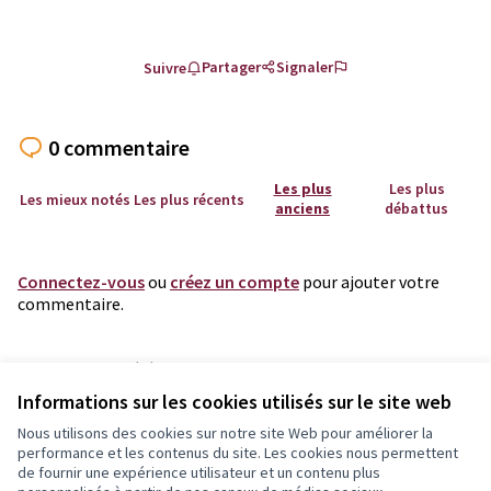
Partager
Signaler
Suivre
0 commentaire
Les plus
Les plus
Les mieux notés
Les plus récents
anciens
débattus
Connectez-vous
ou
créez un compte
pour ajouter votre
commentaire.
Référence : test2-PROP-2023-06-3289
Numéro de version 2
(sur 2)
voir les autres versions
Informations sur les cookies utilisés sur le site web
Vérifiez l'empreinte numérique
Nous utilisons des cookies sur notre site Web pour améliorer la
performance et les contenus du site. Les cookies nous permettent
de fournir une expérience utilisateur et un contenu plus
Conditions d'utilisation