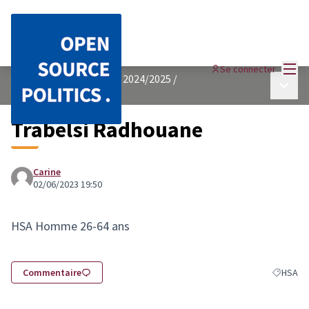
Menu
Se connecter
BUDGET PARTICIPATIF 2024/2025
/
Menu p
candidatures Hommes
Trabelsi Radhouane
Carine
02/06/2023 19:50
HSA Homme 26-64 ans
Commentaire
HSA
Filtrer l