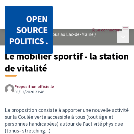
Menu
Se connecter
Une coulée verte pour tous au Lac-de-Maine
/
Menu p
Je donne mon avis
Le mobilier sportif - la station
de vitalité
Proposition officielle
03/12/2020 23:46
La proposition consiste à apporter une nouvelle activité
sur la Coulée verte accessible à tous (tout âge et
personnes handicapées) autour de l'activité physique
(tonus- stretching...)