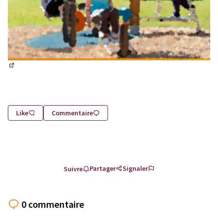
(Lien externe)
Like
Commentaire
Partager
Signaler
Suivre
0 commentaire