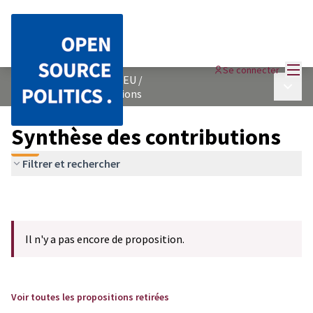
Menu
Se connecter
AGIR FACE A L&#39;ENJEU
/
Menu p
Synthèse des contributions
Synthèse des contributions
Filtrer et rechercher
Il n'y a pas encore de proposition.
Voir toutes les propositions retirées